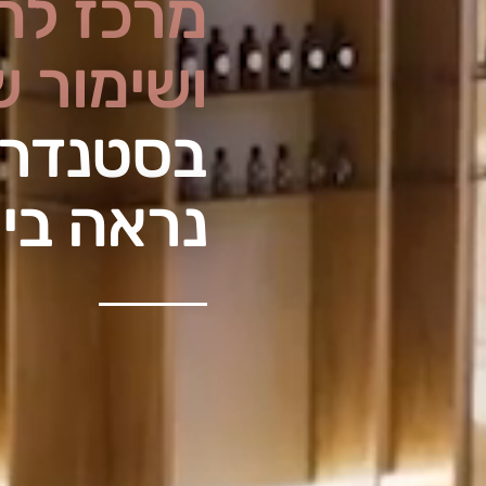
מרכז לה
ושימור ש
בסטנדר
נראה בי