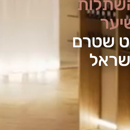
שתלות
יער
ט שטרם
שראל